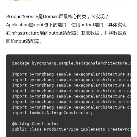
ProductService是Domain层最核心的类，它实现了
Application层input包下的端口，使用output端口（具体实现
在infrastructure层的output适配器）获取数据，并将数据返
回给input适配器。
package byronzhang.sample.hexagonalarchitecture.dom
import byronzhang.sample.hexagonalarchitecture.appl
import byronzhang.sample.hexagonalarchitecture.appl
import byronzhang.sample.hexagonalarchitecture.appl
import byronzhang.sample.hexagonalarchitecture.appl
import byronzhang.sample.hexagonalarchitecture.doma
import byronzhang.sample.hexagonalarchitecture.doma
import byronzhang.sample.hexagonalarchitecture.doma
import lombok.AllArgsConstructor;

@AllArgsConstructor

public class ProductService implements CreateProduc