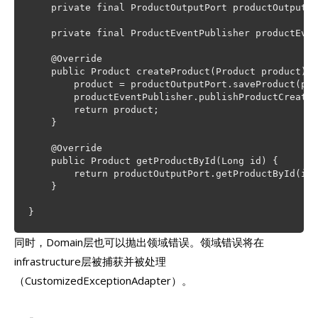
    private final ProductOutputPort productOutputPo
    private final ProductEventPublisher productEven
    @Override

    public Product createProduct(Product product) {

        product = productOutputPort.saveProduct(pro
        productEventPublisher.publishProductCreated
        return product;

    }

    @Override

    public Product getProductById(Long id) {

        return productOutputPort.getProductById(id)
    }

同时，Domain层也可以抛出领域错误。领域错误将在
infrastructure层被捕获并被处理
（CustomizedExceptionAdapter）。