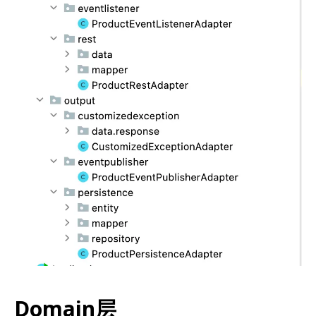
Domain层