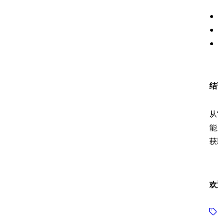
结
从
能
获
欢