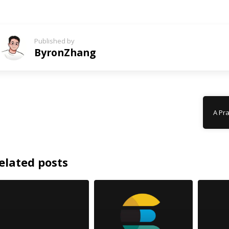
Published by
ByronZhang
A Pra
elated posts