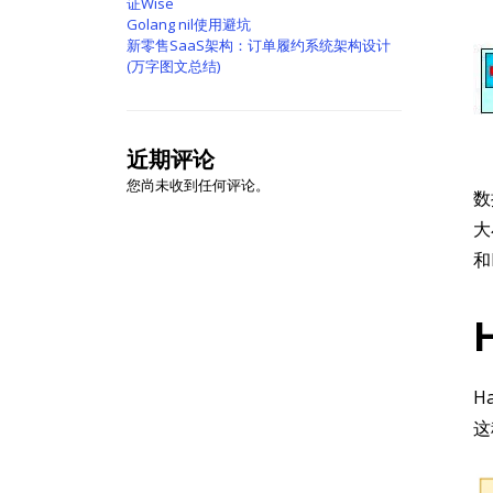
证Wise
Golang nil使用避坑
新零售SaaS架构：订单履约系统架构设计
(万字图文总结)
近期评论
您尚未收到任何评论。
数
大
和
H
这