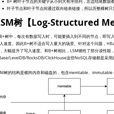
B+ 树叶子节点的关键字从小到大有序排列，左边结尾数据
叶子节点和叶子节点间通过双向链表链接，所以历整棵树只
LSM树【Log-Structured Me
B+树中，每次有数据写入时，可能要插入到不同的节点，即写
入速度。因此B+树不适合写入量大的场景。针对这个问题，HBa
，大幅提升了写入速度。和B+树相比，LSM牺牲了部分读性能
Base/LevelDB/RocksDB/ClickHouse这些NoSQL存储都是
SM树的结构是横跨内存和磁盘的，包含memtable、immutable m