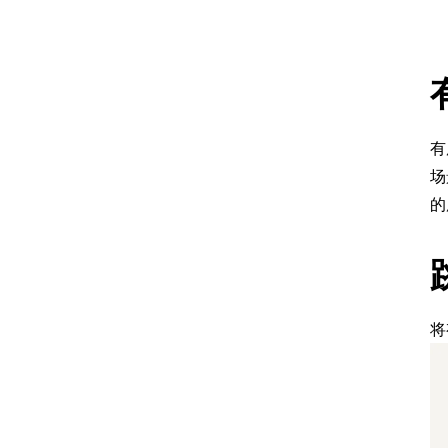
有
场
的
将